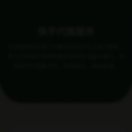
快手代推服务
专业的文章分享与网站收录平台
最新文章
文章中心
专业提供快手热门代推流及低价代上热门服务，
助力您的快手视频快速获取更多流量与曝光，实
现账号价值最大化。安全稳定，高效极速。
《无畏契约外挂：透视自瞄辅助真的能100%
防封吗？》