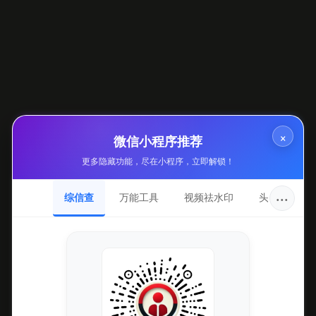
《无畏契约》辅助免费版：透视自瞄真能稳定
上分？
7 阅读
HE
2026-08-05 06:46:10
阅读全文
无畏契约辅助-透视自瞄免费版稳定上分神器
×
微信小程序推荐
更多隐藏功能，尽在小程序，立即解锁！
7 阅读
HE
2026-08-05 06:34:12
阅读全文
···
综信查
万能工具
视频祛水印
头像圈
无畏契约免费辅助-透视自瞄稳定上分神器
7 阅读
HE
2026-08-05 05:39:46
阅读全文